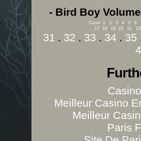
- Bird Boy Volume 
Cover
.
1
.
2
.
3
.
4
.
5
.
6
.
17
.
18
.
19
.
20
.
21
.
22
31
.
32
.
33
.
34
.
35
Furth
Casino 
Meilleur Casino E
Meilleur Casi
Paris 
Site De Pari