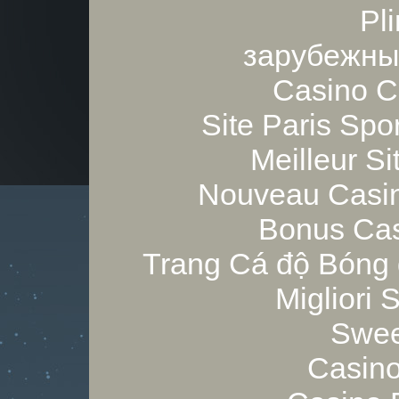
Pl
зарубежны
Casino C
Site Paris Spor
Meilleur Si
Nouveau Casin
Bonus Cas
Trang Cá độ Bóng 
Migliori
Swee
Casino