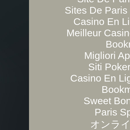
Sites De Paris
Casino En Li
Meilleur Casi
Bookm
Migliori A
Siti Poker
Casino En Lig
Bookm
Sweet Bon
Paris S
オンライ