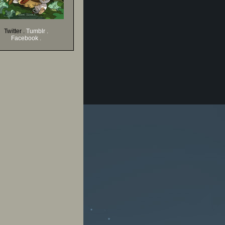
Twitter .
Tumblr .
Facebook .