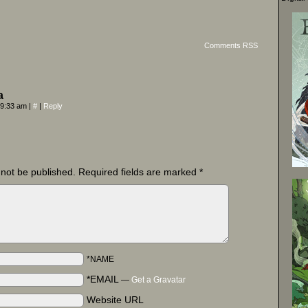
Comments RSS
a
, 9:33 am
|
#
|
Reply
 not be published.
Required fields are marked
*
*NAME
*EMAIL
—
Get a Gravatar
Website URL