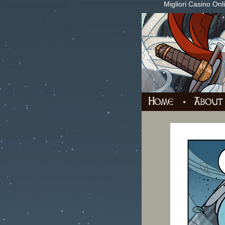
Migliori Casino Onl