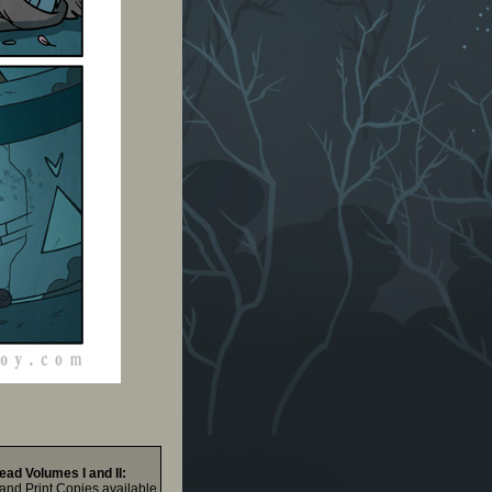
ead Volumes I and II:
 and Print Copies available