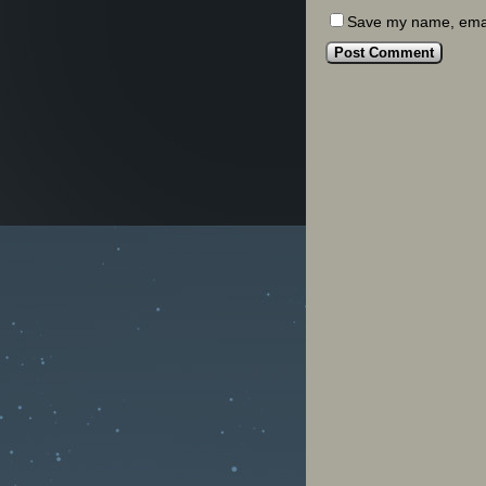
Save my name, email