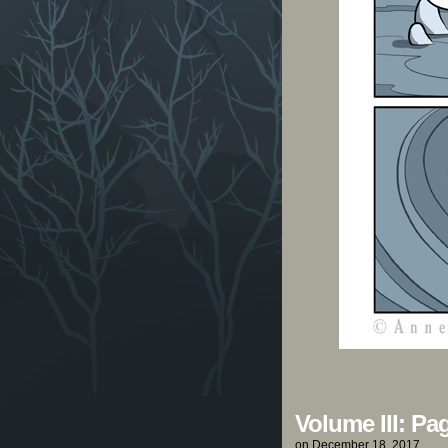
Volume III: Pa
on
December 18, 2017