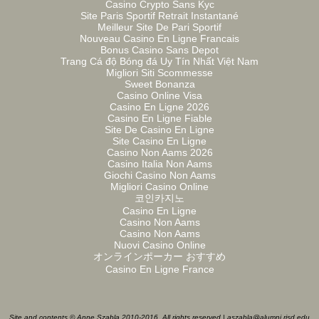
Casino Crypto Sans Kyc
Site Paris Sportif Retrait Instantané
Meilleur Site De Pari Sportif
Nouveau Casino En Ligne Francais
Bonus Casino Sans Depot
Trang Cá độ Bóng đá Uy Tín Nhất Việt Nam
Migliori Siti Scommesse
Sweet Bonanza
Casino Online Visa
Casino En Ligne 2026
Casino En Ligne Fiable
Site De Casino En Ligne
Site Casino En Ligne
Casino Non Aams 2026
Casino Italia Non Aams
Giochi Casino Non Aams
Migliori Casino Online
코인카지노
Casino En Ligne
Casino Non Aams
Casino Non Aams
Nuovi Casino Online
オンラインポーカー おすすめ
Casino En Ligne France
Site and contents © Anne Szabla 2010-2016. All rights reserved | aszabla@alumni.risd.edu