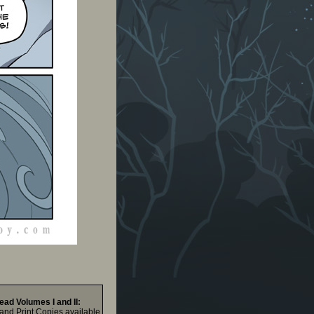
ead Volumes I and II:
 and Print Copies available