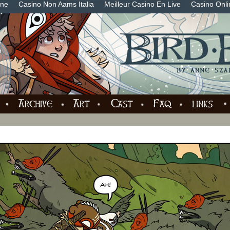
ine
Casino Non Aams Italia
Meilleur Casino En Live
Casino Onli