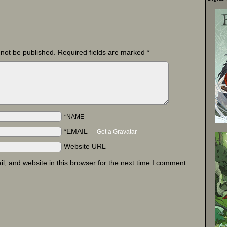
 not be published.
Required fields are marked
*
*NAME
*EMAIL
—
Get a Gravatar
Website URL
, and website in this browser for the next time I comment.