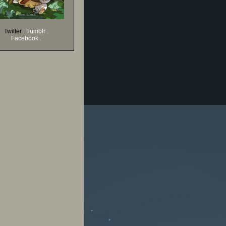
Twitter .
Tumblr .
Facebook .