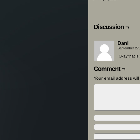
Discussion ¬
Dani
September 27,
Okay that i
Comment ¬
Your email address will