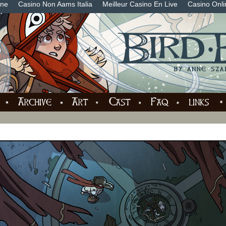
ine
Casino Non Aams Italia
Meilleur Casino En Live
Casino Onli