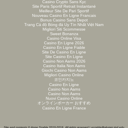
Casino Crypto Sans Kyc
Site Paris Sportif Retrait Instantané
Meilleur Site De Pari Sportif
Nouveau Casino En Ligne Francais
Bonus Casino Sans Depot
Trang Cá độ Bóng đá Uy Tín Nhất Việt Nam
Migliori Siti Scommesse
Sweet Bonanza
Casino Online Visa
Casino En Ligne 2026
Casino En Ligne Fiable
Site De Casino En Ligne
Site Casino En Ligne
Casino Non Aams 2026
Casino Italia Non Aams
Giochi Casino Non Aams
Migliori Casino Online
코인카지노
Casino En Ligne
Casino Non Aams
Casino Non Aams
Nuovi Casino Online
オンラインポーカー おすすめ
Casino En Ligne France
Site and contents © Anne Szabla 2010-2016. All rights reserved | aszabla@alumni.risd.edu