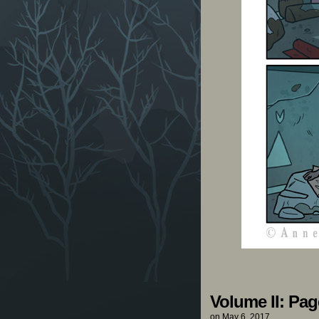
Volume II: Pag
on
May 6, 2017