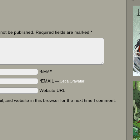
 not be published.
Required fields are marked
*
*NAME
*EMAIL
—
Get a Gravatar
Website URL
, and website in this browser for the next time I comment.