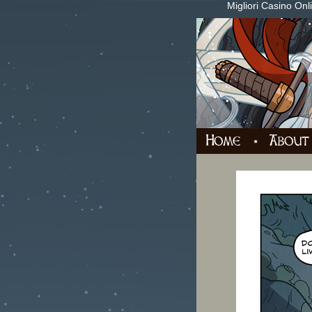
Migliori Casino Onl