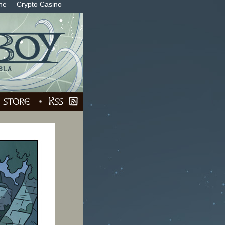
ne
Crypto Casino