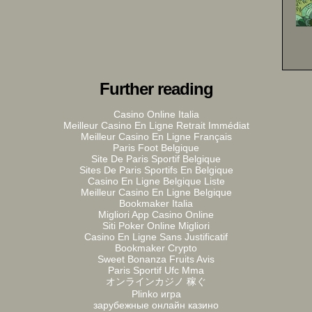
Further reading
Casino Online Italia
Meilleur Casino En Ligne Retrait Immédiat
Meilleur Casino En Ligne Français
Paris Foot Belgique
Site De Paris Sportif Belgique
Sites De Paris Sportifs En Belgique
Casino En Ligne Belgique Liste
Meilleur Casino En Ligne Belgique
Bookmaker Italia
Migliori App Casino Online
Siti Poker Online Migliori
Casino En Ligne Sans Justificatif
Bookmaker Crypto
Sweet Bonanza Fruits Avis
Paris Sportif Ufc Mma
オンラインカジノ 稼ぐ
Plinko игра
зарубежные онлайн казино