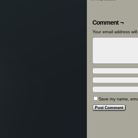
Comment ¬
Your email address will
Save my name, email