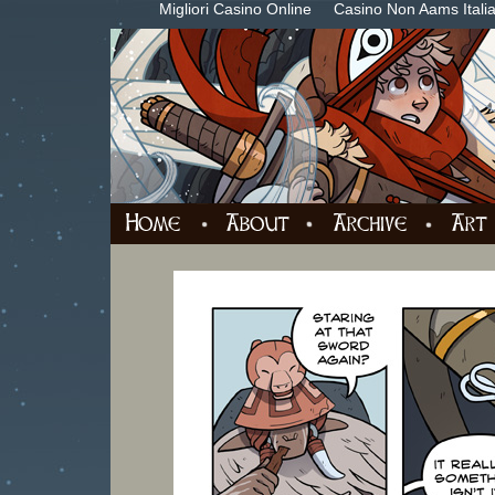
Migliori Casino Online
Casino Non Aams Itali