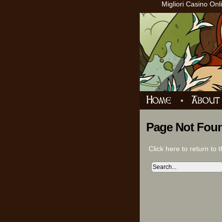
Migliori Casino Onl
Page Not Fou
Click here to return to