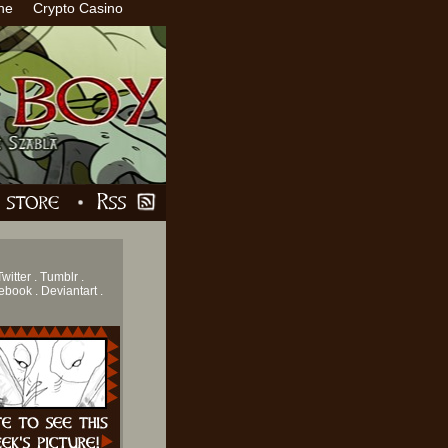
ne
Crypto Casino
Twitter .
Tumblr
.
book . Deviantart .