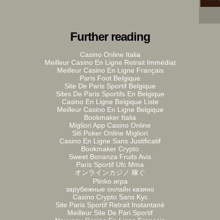
Further reading
Casino Online Italia
Meilleur Casino En Ligne Retrait Immédiat
Meilleur Casino En Ligne Français
Paris Foot Belgique
Site De Paris Sportif Belgique
Sites De Paris Sportifs En Belgique
Casino En Ligne Belgique Liste
Meilleur Casino En Ligne Belgique
Bookmaker Italia
Migliori App Casino Online
Siti Poker Online Migliori
Casino En Ligne Sans Justificatif
Bookmaker Crypto
Sweet Bonanza Fruits Avis
Paris Sportif Ufc Mma
オンラインカジノ 稼ぐ
Plinko игра
зарубежные онлайн казино
Casino Crypto Sans Kyc
Site Paris Sportif Retrait Instantané
Meilleur Site De Pari Sportif