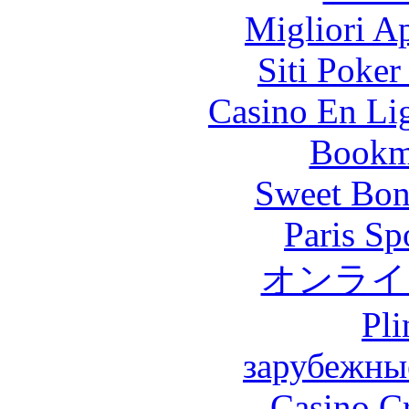
Migliori A
Siti Poker
Casino En Lig
Bookm
Sweet Bona
Paris Sp
オンライ
Pli
зарубежны
Casino C