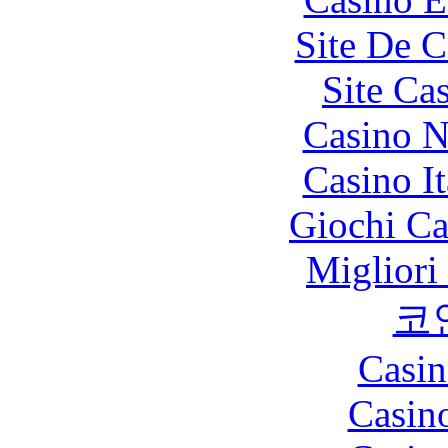
Site De C
Site Ca
Casino 
Casino I
Giochi C
Migliori
코
Casin
Casin