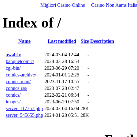
Migliori Casino Online
Casino Non Aams Itali
Index of /
Name
Last modified
Size
Description
aszabla/
2024-03-04 12:44
-
banquetcomic/
2024-03-28 16:53
-
cgi-bin/
2023-06-29 07:20
-
comics-archive/
2024-01-01 22:25
-
comics-mini/
2023-11-17 10:55
-
comics-rss/
2023-07-28 02:47
-
comics/
2022-02-21 06:34
-
images/
2023-06-29 07:50
-
server_117757.php
2024-03-04 16:04
28K
server_545655.php
2024-01-28 05:51
28K