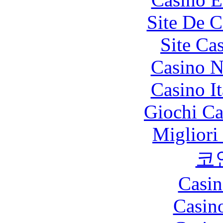
Site De C
Site Ca
Casino 
Casino I
Giochi C
Migliori
코
Casin
Casin