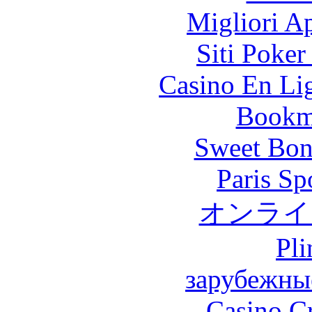
Migliori A
Siti Poker
Casino En Lig
Bookm
Sweet Bona
Paris Sp
オンライ
Pli
зарубежны
Casino C