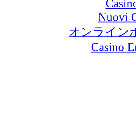
Casin
Nuovi C
オンライン
Casino E