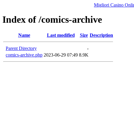
Migliori Casino Onli
Index of /comics-archive
Name
Last modified
Size
Description
Parent Directory
-
comics-archive.php
2023-06-29 07:49
8.9K