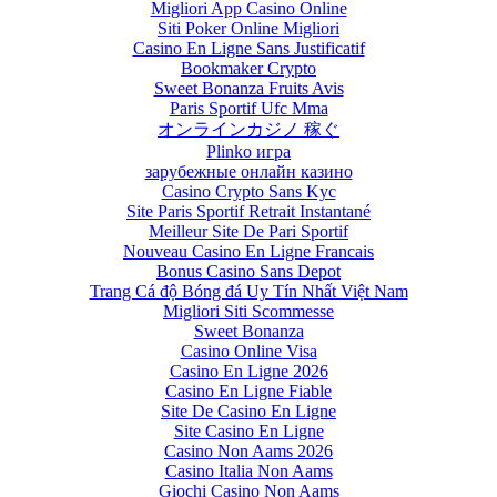
Migliori App Casino Online
Siti Poker Online Migliori
Casino En Ligne Sans Justificatif
Bookmaker Crypto
Sweet Bonanza Fruits Avis
Paris Sportif Ufc Mma
オンラインカジノ 稼ぐ
Plinko игра
зарубежные онлайн казино
Casino Crypto Sans Kyc
Site Paris Sportif Retrait Instantané
Meilleur Site De Pari Sportif
Nouveau Casino En Ligne Francais
Bonus Casino Sans Depot
Trang Cá độ Bóng đá Uy Tín Nhất Việt Nam
Migliori Siti Scommesse
Sweet Bonanza
Casino Online Visa
Casino En Ligne 2026
Casino En Ligne Fiable
Site De Casino En Ligne
Site Casino En Ligne
Casino Non Aams 2026
Casino Italia Non Aams
Giochi Casino Non Aams