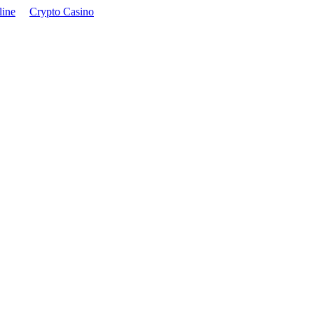
line
Crypto Casino