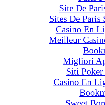
Site De Pari
Sites De Paris
Casino En Li
Meilleur Casin
Bookm
Migliori A
Siti Poker
Casino En Lig
Bookm
Sweet Bona